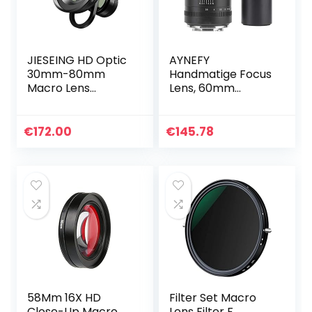
JIESEING HD Optic
AYNEFY
30mm-80mm
Handmatige Focus
Macro Lens
Lens, 60mm
Telefoon Camera
F2.8/F16 diafragma
Lens Super Macro
APS-C Macro Lens
Lentes voor
Zwart, for M4/3
€
172.00
€
145.78
smartphones
Mount
58Mm 16X HD
Filter Set Macro
Close-Up Macro
Lens Filter F