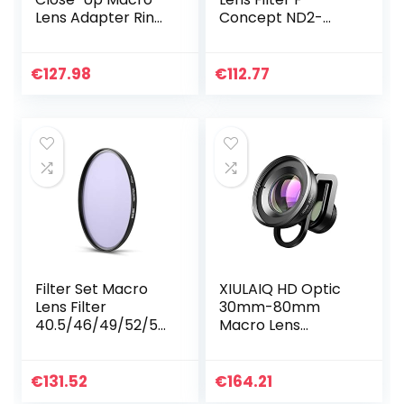
Lens Adapter Ring
Concept ND2-
Camera Lens Red
ND32 CPL Filter
Filter,Fit for Gopro
lens verstelbare
Hero 4 3+ Hero4
Circulaire
€
127.98
€
112.77
Session Black
Polarisatiefilter 2 in
Camera…
1…
Filter Set Macro
XIULAIQ HD Optic
Lens Filter
30mm-80mm
40.5/46/49/52/55
Macro Lens
/58/62/67/72/77/
Telefoon Camera
82/95mm
Lens Super Macro
Natuurlijke Nacht
Lentes for
€
131.52
€
164.21
Filter (Caliber:
smartphones