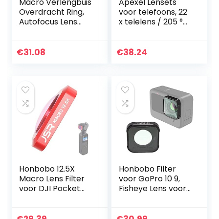
Macro Verlengbuis
Apexel Lensets
Overdracht Ring,
voor telefoons, 22
Autofocus Lens
x telelens / 205 °
Verlengbuis, Mount
fisheylens / 120 °
Lens Adapter Ring
groothoek, 20 x
Brandpuntsafstan
macro lens/statief
€
31.08
€
38.24
d 10mm + 16mm…
en…
Honbobo 12.5X
Honbobo Filter
Macro Lens Filter
voor GoPro 10 9,
voor DJI Pocket
Fisheye Lens voor
2/OSMO Pocket
GoPro 10 9, Macro
Gimbal Camera
Lens voor GoPro 10
Professionele
9, Lens Filter