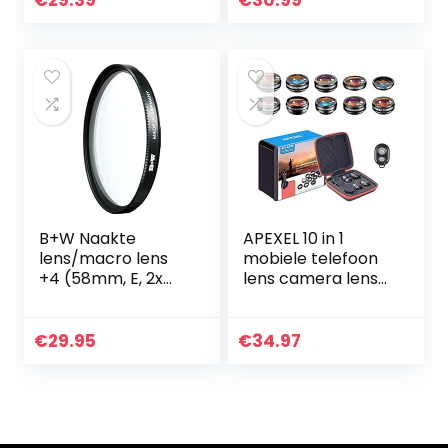
€
29.39
€
30.99
Fotografie
Beschermende…
B+W Naakte
APEXEL 10 in 1
lens/macro lens
mobiele telefoon
+4 (58mm, E, 2x
lens camera lens
gecoat,
kit groothoek &
professioneel)
macrolens +
telelens + fisheye
€
29.95
€
34.97
objectief +
caleidoscoop…