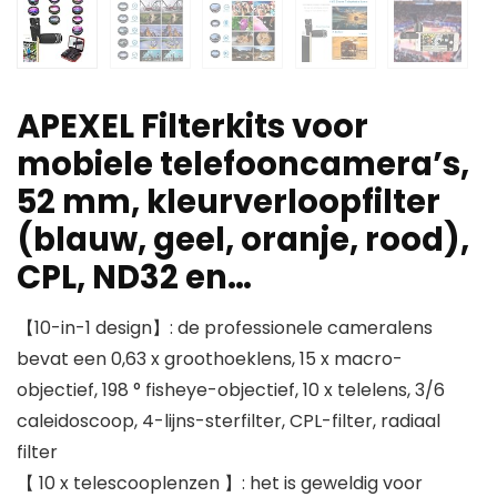
APEXEL Filterkits voor
mobiele telefooncamera’s,
52 mm, kleurverloopfilter
(blauw, geel, oranje, rood),
CPL, ND32 en…
【10-in-1 design】: de professionele cameralens
bevat een 0,63 x groothoeklens, 15 x macro-
objectief, 198 ° fisheye-objectief, 10 x telelens, 3/6
caleidoscoop, 4-lijns-sterfilter, CPL-filter, radiaal
filter
【 10 x telescooplenzen 】: het is geweldig voor