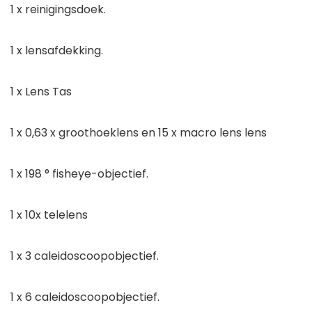
1 x reinigingsdoek.
1 x lensafdekking.
1 x Lens Tas
1 x 0,63 x groothoeklens en 15 x macro lens lens
1 x 198 ° fisheye-objectief.
1 x 10x telelens
1 x 3 caleidoscoopobjectief.
1 x 6 caleidoscoopobjectief.