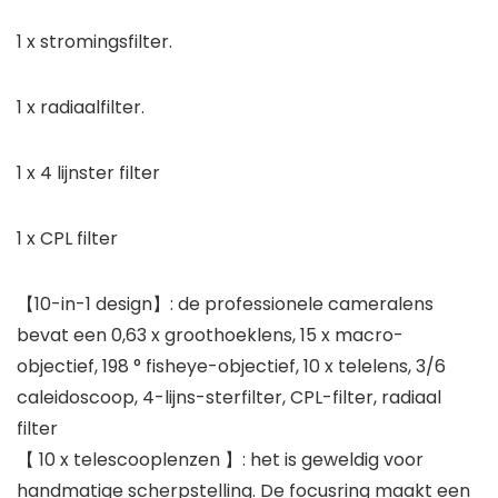
1 x stromingsfilter.
1 x radiaalfilter.
1 x 4 lijnster filter
1 x CPL filter
【10-in-1 design】: de professionele cameralens
bevat een 0,63 x groothoeklens, 15 x macro-
objectief, 198 ° fisheye-objectief, 10 x telelens, 3/6
caleidoscoop, 4-lijns-sterfilter, CPL-filter, radiaal
filter
【 10 x telescooplenzen 】: het is geweldig voor
handmatige scherpstelling. De focusring maakt een