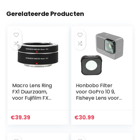
Gerelateerde Producten
Macro Lens Ring
Honbobo Filter
FX1 Duurzaam,
voor GoPro 10 9,
voor Fujifilm FX
Fisheye Lens voor
Mount Camera
GoPro 10 9, Macro
Lens voor GoPro 10
9, Lens Filter
€
39.39
€
30.99
Beschermende…