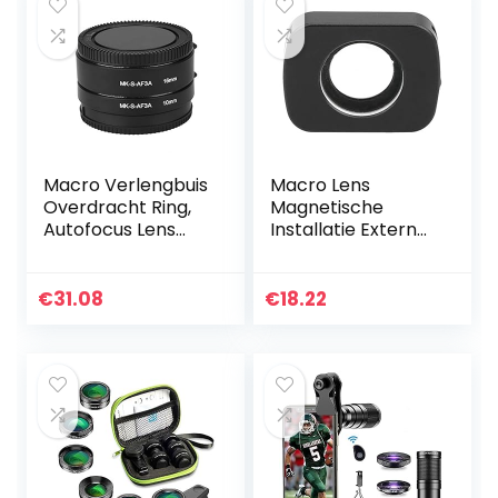
Macro Verlengbuis
Macro Lens
Overdracht Ring,
Magnetische
Autofocus Lens
Installatie Externe
Verlengbuis, Mount
Professionele
Lens Adapter Ring
Camera
Brandpuntsafstan
Accessoires
€
31.08
€
18.22
d 10mm + 16mm…
Macrofotografie
Magneet
Installatie voor
DJI…