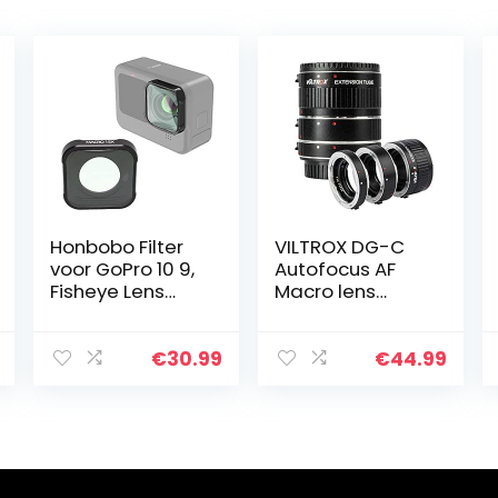
Honbobo Filter
VILTROX DG-C
voor GoPro 10 9,
Autofocus AF
Fisheye Lens
Macro lens
voor GoPro 10 9,
Extension Tube
Macro Lens voor
Ring Adapter
GoPro 10 9, Lens
voor Canon
€
30.99
€
44.99
Filter
EF/EF-S lens
Beschermende…
naar 7D 6D Mark
II 5D Mark IV…