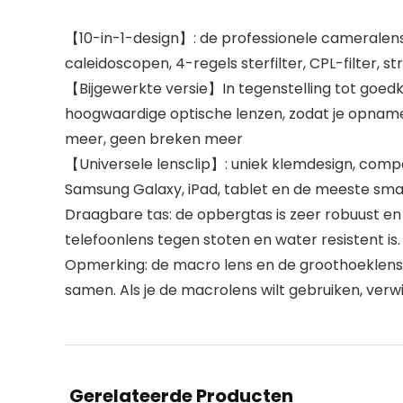
【10-in-1-design】: de professionele cameralenset
caleidoscopen, 4-regels sterfilter, CPL-filter, str
【Bijgewerkte versie】In tegenstelling tot goedko
hoogwaardige optische lenzen, zodat je opnam
meer, geen breken meer
【Universele lensclip】: uniek klemdesign, compat
Samsung Galaxy, iPad, tablet en de meeste sm
Draagbare tas: de opbergtas is zeer robuust en 
telefoonlens tegen stoten en water resistent i
Opmerking: de macro lens en de groothoeklens w
samen. Als je de macrolens wilt gebruiken, verw
Gerelateerde Producten