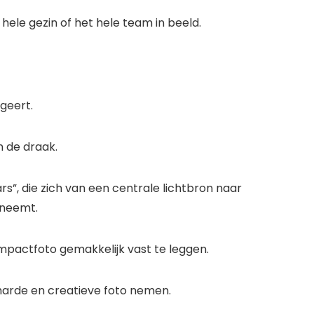
ele gezin of het hele team in beeld.
ngeert.
n de draak.
rs”, die zich van een centrale lichtbron naar
nneemt.
 impactfoto gemakkelijk vast te leggen.
 harde en creatieve foto nemen.