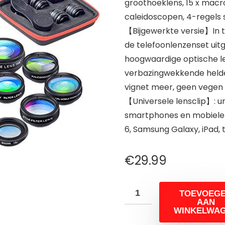
groothoeklens, 15 x macrol
caleidoscopen, 4-regels ste
【Bijgewerkte versie】In t
de telefoonlenzenset uitg
hoogwaardige optische l
verbazingwekkende helde
vignet meer, geen vegen
【Universele lensclip】: 
smartphones en mobiele ap
6, Samsung Galaxy, iPad,
€
29.99
TOEVOEG
AAN
WINKELWA