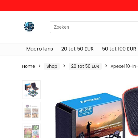
Search
for:
Macro lens
20 tot 50 EUR
50 tot 100 EUR
Home
Shop
20 tot 50 EUR
Apexel 10-in