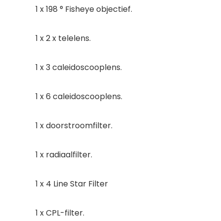
1 x 198 ° Fisheye objectief.
1 x 2 x telelens.
1 x 3 caleidoscooplens.
1 x 6 caleidoscooplens.
1 x doorstroomfilter.
1 x radiaalfilter.
1 x 4 Line Star Filter
1 x CPL-filter.