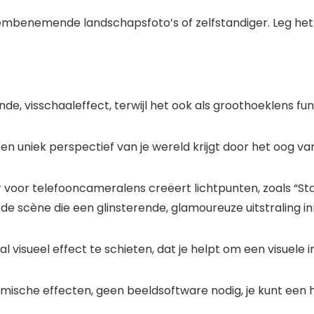
mbenemende landschapsfoto’s of zelfstandiger. Leg het h
onde, visschaaleffect, terwijl het ook als groothoeklens fu
en uniek perspectief van je wereld krijgt door het oog va
r voor telefooncameralens creëert lichtpunten, zoals “Sta
n de scène die een glinsterende, glamoureuze uitstraling i
al visueel effect te schieten, dat je helpt om een visuele
namische effecten, geen beeldsoftware nodig, je kunt een