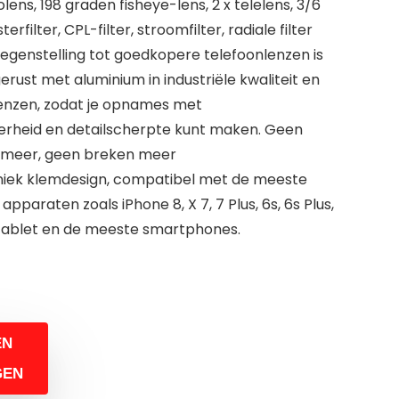
ens, 198 graden fisheye-lens, 2 x telelens, 3/6
rfilter, CPL-filter, stroomfilter, radiale filter
egenstelling tot goedkopere telefoonlenzen is
erust met aluminium in industriële kwaliteit en
enzen, zodat je opnames met
rheid en detailscherpte kunt maken. Geen
 meer, geen breken meer
uniek klemdesign, compatibel met de meeste
paraten zoals iPhone 8, X 7, 7 Plus, 6s, 6s Plus,
 tablet en de meeste smartphones.
EN
GEN