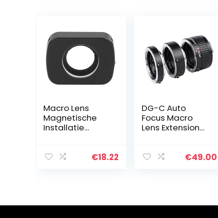
Macro Lens
DG-C Auto
Magnetische
Focus Macro
Installatie
Lens Extension
Externe
Tube Set (12mm,
Professionele
20mm, 36mm
Camera
Lengte) voor
€
18.22
€
49.00
Accessoires
Canon EF/EF-S
Macrofotografi
Mount Lenzen n
e Magneet
DSLR Camera…
Installatie voor
DJI…