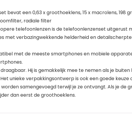
 bevat een 0,63 x groothoeklens, 15 x macrolens, 198 gra
oomfilter, radiale filter
pere telefoonlenzen is de telefoonlenzenset uitgerust me
es met verbazingwekkende helderheid en detailscherpte
ibel met de meeste smartphones en mobiele apparaten zoal
artphones.
draagbaar. Hij is gemakkelijk mee te nemen als je buiten 
s. Het unieke verpakkingsontwerp is ook een goede keuze 
orden samengevoegd terwijl je ze ontvangt. Als je de g
ijder dan eerst de groothoeklens.