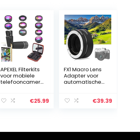
APEXEL Filterkits
FX1 Macro Lens
voor mobiele
Adapter voor
telefooncamera
automatische
’s, 52 mm,
belichting, voor
kleurverloopfilte
FX Mount
r (blauw, geel,
Camera
€
25.99
€
39.39
oranje, rood),
CPL, ND32 en…