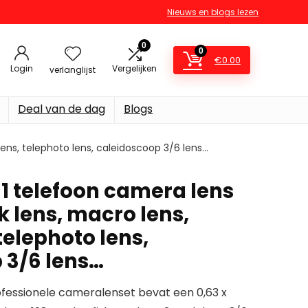
Nieuws en blogs lezen
0
0
€
0.00
Login
Vergelijken
verlanglijst
Deal van de dag
Blogs
lens, telephoto lens, caleidoscoop 3/6 lens…
-1 telefoon camera lens
k lens, macro lens,
 telephoto lens,
 3/6 lens…
fessionele cameralenset bevat een 0,63 x