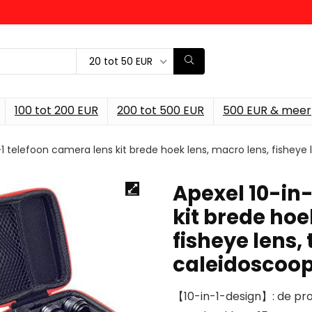
20 tot 50 EUR
100 tot 200 EUR
200 tot 500 EUR
500 EUR & meer
-1 telefoon camera lens kit brede hoek lens, macro lens, fisheye 
Apexel 10-in
kit brede hoe
fisheye lens,
caleidoscoop
【10-in-1-design】: de pro