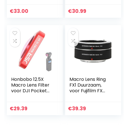
Macro Lens Ring
Lens voor GoPro 10
Verlengbuis voor
9, Lens Filter
€
33.00
€
30.99
Fuji X Mount Hele
Beschermende…
Serie
Honbobo 12.5X
Macro Lens Ring
Macro Lens Filter
FX1 Duurzaam,
voor DJI Pocket
voor Fujifilm FX
2/OSMO Pocket
Mount Camera
Gimbal Camera
Professionele
€
29.39
€
39.39
Fotografie