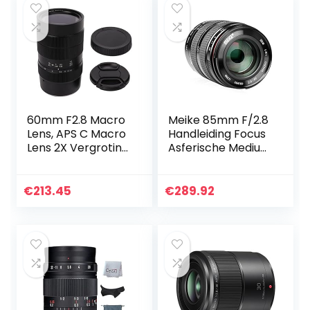
60mm F2.8 Macro
Meike 85mm F/2.8
Lens, APS C Macro
Handleiding Focus
Lens 2X Vergroting
Asferische Medium
Handmatige Focus
Telephoto
Aluminium Camera
Volledige Frame
Macro Lens, voor Z
Prime Macro Lens
€
213.45
€
289.92
Mount Camera’s…
met Portret
mogelijkheid…