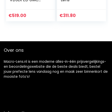
MACRO Lens voor
Fuji X Aansluiting
100 mm
€
519.00
€
311.80
Over ons
Macro-Lens.nl is een moderne alles-in-één prijsvergelijkings-
en beoordelingswebsite die de beste deals biedt, bestel
jouw prefecte lens vandaag nog en maak zeer binnenkort de
mooiste foto’s!