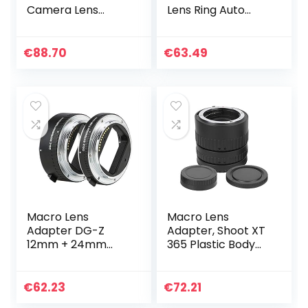
Camera Lens
Lens Ring Auto
Capacitors for
Focusing, voor
Mobile Phone
macrofotografie
Tablet
€
88.70
€
63.49
Macro Lens
Macro Lens
Adapter DG-Z
Adapter, Shoot XT
12mm + 24mm
365 Plastic Body
Metaal Zwart
Metalen Interface
Macro
Automatische
Automatische
Scherpstelling
€
62.23
€
72.21
Scherpstelling
Close Up