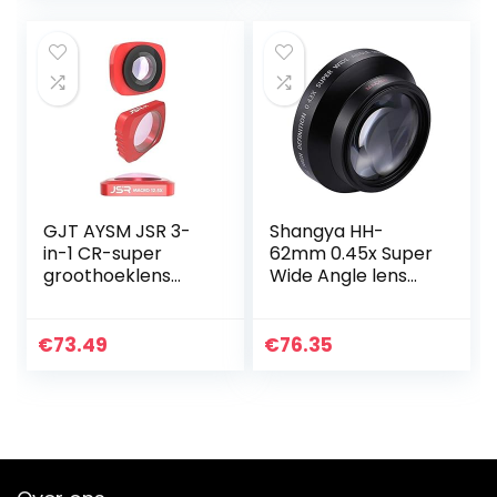
Macro Adapter
Fotografie…
Ring voor Nikon Z
Mount…
GJT AYSM JSR 3-
Shangya HH-
in-1 CR-super
62mm 0.45x Super
groothoeklens
Wide Angle lens
12,5X Macro Lens +
met Macro Lens
CPL Lens Filter Set
for DJI OSMO
€
73.49
€
76.35
Pocket