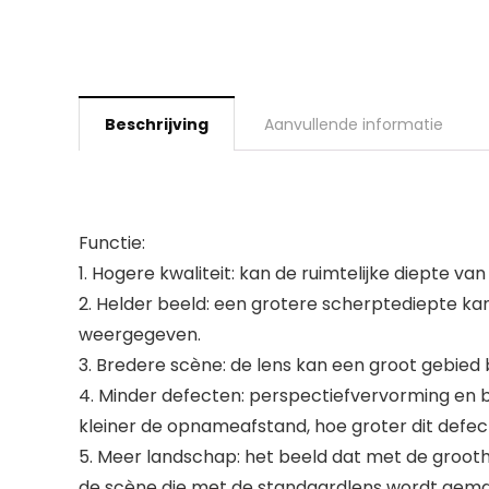
Beschrijving
Aanvullende informatie
Functie:
1. Hogere kwaliteit: kan de ruimtelijke diepte v
2. Helder beeld: een grotere scherptediepte k
weergegeven.
3. Bredere scène: de lens kan een groot gebied 
4. Minder defecten: perspectiefvervorming en b
kleiner de opnameafstand, hoe groter dit defec
5. Meer landschap: het beeld dat met de groot
de scène die met de standaardlens wordt gema