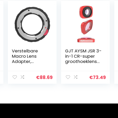
Verstelbare
GJT AYSM JSR 3-
Macro Lens
in-1 CR-super
Adapter,
groothoeklens
Uitsterven
12,5X Macro Lens
Behandeling
+ CPL Lens Filter
Lens Adapter
Set for DJI OSMO
€
88.69
€
73.49
voor
Pocket
Z50/Z6/Z7/Z6II/
Z7II Camera