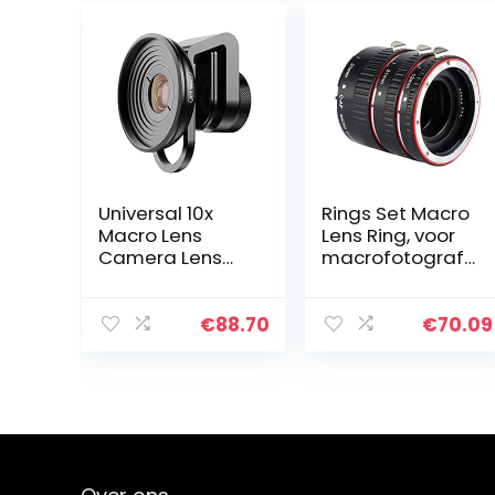
Universal 10x
Rings Set Macro
Macro Lens
Lens Ring, voor
Camera Lens
macrofotografi
Capacitors for
e
Mobile Phone
Tablet
€
88.70
€
70.09