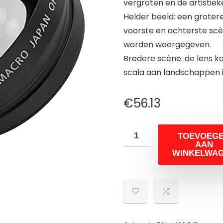
vergroten en de artistie
Helder beeld: een groter
voorste en achterste scè
worden weergegeven.
Bredere scène: de lens k
scala aan landschappen 
€
56.13
TOEVOEG
AAN
WINKELWA