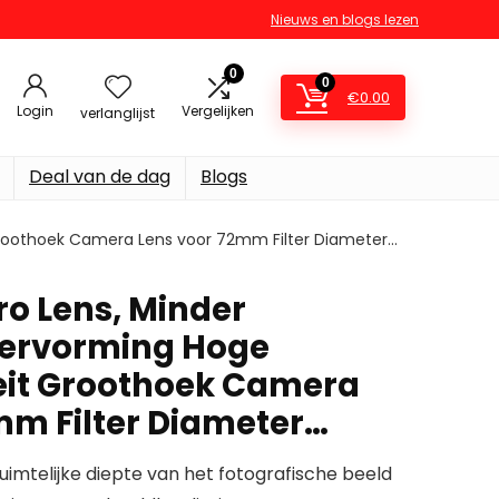
Nieuws en blogs lezen
0
0
€
0.00
Login
Vergelijken
verlanglijst
Deal van de dag
Blogs
Groothoek Camera Lens voor 72mm Filter Diameter…
o Lens, Minder
Vervorming Hoge
eit Groothoek Camera
mm Filter Diameter…
ruimtelijke diepte van het fotografische beeld