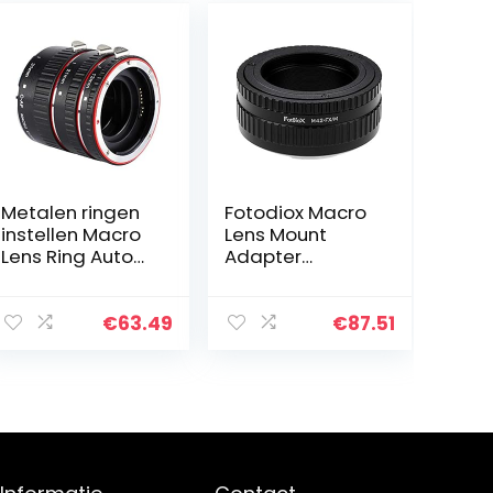
Metalen ringen
Fotodiox Macro
instellen Macro
Lens Mount
Lens Ring Auto
Adapter
Focusing, voor
Compatibel met
macrofotografi
M42 Type 2 en
e
Select Type 1
€
63.49
€
87.51
Lenses op
Fujifilm X-Mount
Camera’s