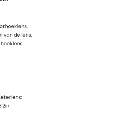
oothoeklens.
l van de lens.
thoeklens.
meterlens;
.2in