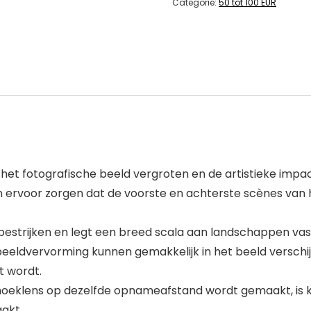
Categorie:
50 tot 100 EUR
an het fotografische beeld vergroten en de artistieke imp
an ervoor zorgen dat de voorste en achterste scènes van
bestrijken en legt een breed scala aan landschappen vast
eeldvervorming kunnen gemakkelijk in het beeld verschij
t wordt.
hoeklens op dezelfde opnameafstand wordt gemaakt, is 
akt.