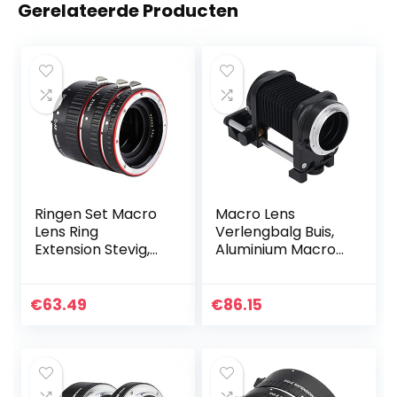
Gerelateerde Producten
Ringen Set Macro
Macro Lens
Lens Ring
Verlengbalg Buis,
Extension Stevig,
Aluminium Macro
voor liefhebbers
Lens Fotografie
van fotografie
Accessoires voor
Nikon Z Mount
€
63.49
€
86.15
Camera ‘S, Stabiel
en…