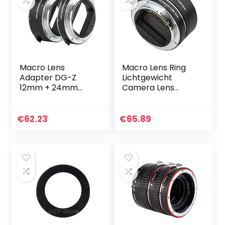
Macro Lens
Macro Lens Ring
Adapter DG-Z
Lichtgewicht
12mm + 24mm
Camera Lens
Metaal Zwart
Adapter Ring
Macro
12mm + 24mm
Automatische
Verstelbare
€
62.23
€
65.89
Scherpstelling
Diafragma Macro
Macro Adapter
Verlengbuis, voor
Ring voor Nikon Z
Nikon Z…
Mount…