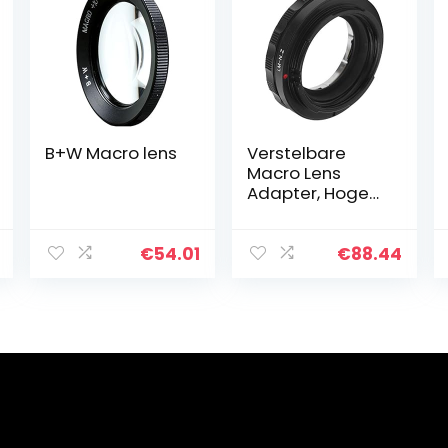
B+W Macro lens
Verstelbare
Macro Lens
Adapter, Hoge
Taaiheid Lens
Adapter
Verdikte voor
€
54.01
€
88.44
Z50/Z6/Z7/Z6II/
Z7II Camera