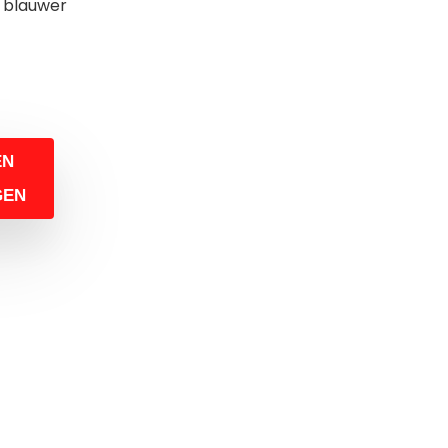
 blauwer
EN
GEN