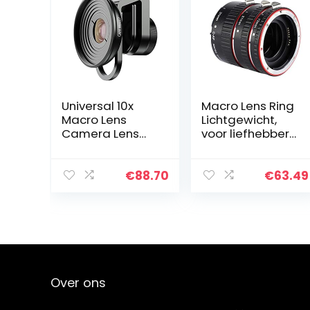
Universal 10x
Macro Lens Ring
Macro Lens
Lichtgewicht,
Camera Lens
voor liefhebbers
Capacitors for
van fotografie
Mobile Phone
Tablet
€
88.70
€
63.49
Over ons