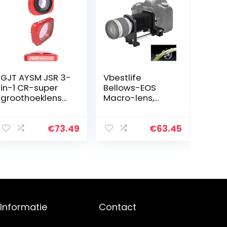
GJT AYSM JSR 3-
Vbestlife
in-1 CR-super
Bellows-EOS
groothoeklens
Macro-lens,
12,5X Macro Lens
voor Nikon, Sony
+ CPL Lens Filter
AF en EOS (voor
Set for DJI OSMO
Nikon)
€
73.49
€
63.45
Pocket
Informatie
Contact