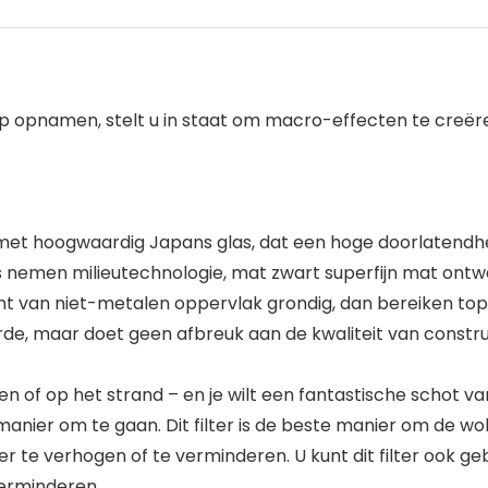
e-up opnamen, stelt u in staat om macro-effecten te cre
ust met hoogwaardig Japans glas, dat een hoge doorlatendh
mes nemen milieutechnologie, mat zwart superfijn mat on
cht van niet-metalen oppervlak grondig, dan bereiken top
aarde, maar doet geen afbreuk aan de kwaliteit van constr
gen of op het strand – en je wilt een fantastische schot 
e manier om te gaan. Dit filter is de beste manier om de wo
 te verhogen of te verminderen. U kunt dit filter ook geb
verminderen.