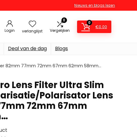
Nieuws en blogs lezen
0
0
€
0.00
Login
Vergelijken
verlanglijst
Deal van de dag
Blogs
or Lens Filter 82mm 77mm 72mm 67mm 62mm 58mm…
ro Lens Filter Ultra Slim
larisatie/Polarisator Lens
m 77mm 72mm 67mm
m…
uct