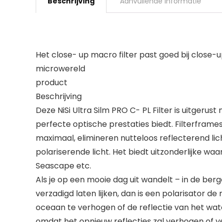
Beschrijving
Aanvullende informatie
Het close- up macro filter past goed bij clos
microwereld
product
Beschrijving
Deze NiSi Ultra Silm PRO C- PL Filter is uitger
perfecte optische prestaties biedt. Filterfra
maximaal, elimineren nutteloos reflecterend li
polariserende licht. Het biedt uitzonderlijke w
Seascape etc.
Als je op een mooie dag uit wandelt – in de ber
verzadigd laten lijken, dan is een polarisator d
oceaan te verhogen of de reflectie van het water
omdat het opnieuw reflecties zal verhogen of 