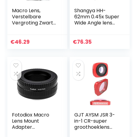
Macro Lens,
Shangya HH-
Verstelbare
62mm 0.45x Super
Vergroting Zwart
Wide Angle lens
Past nauw 13mm
met Macro Lens
20mm 36mm
Macro Adapter
€
46.29
€
76.35
Lens Autofocus
voor EF Camera
Fotodiox Macro
GJT AYSM JSR 3-
Lens Mount
in-1 CR-super
Adapter
groothoeklens
Compatibel met
12,5X Macro Lens +