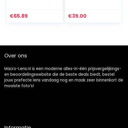
Adapter Ring
10 Stop Fader ND
12mm + 24mm
Filter Voor Pentax
Verstelbare
smc FA 645
€
65.89
€
39.00
Diafragma Macro
120mm f/4 Macro
Verlengbuis, voor
Lens, Voor…
Nikon Z…
Over ons
Macro-Lens.nl is een moderne alles-in-één prijsvergelijkings-
en beoordelingswebsite die de beste deals biedt, bestel
jouw prefecte lens vandaag nog en maak zeer binnenkort de
mooiste foto’s!
Informatie