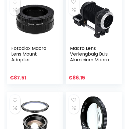
Fotodiox Macro
Macro Lens
Lens Mount
Verlengbalg Buis,
Adapter
Aluminium Macro
Compatibel met
Lens Fotografie
M42 Type 2 en
Accessoires voor
Select Type 1
Nikon Z Mount
€
87.51
€
86.15
Lenses op Fujifilm
Camera ‘S, Stabiel
X-Mount Camera’s
en…