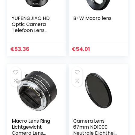
YUFENGJIAO HD
B+W Macro lens
Optic Camera
Telefoon Lens
100mm Macro
Lens Super Macro-
lenzen Fit for
€
53.36
€
54.01
iPhonex XS MAX
SAMSUNG S9 Alle…
Macro Lens Ring
Camera Lens
Lichtgewicht
67mm ND1000
Camera Lens
Neutrale Dichtheid