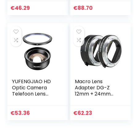
20mm 36mm
Mobile Phone
Macro Adapter
Tablet
€
46.29
€
88.70
Lens Autofocus
voor EF Camera
YUFENGJIAO HD
Macro Lens
Optic Camera
Adapter DG-Z
Telefoon Lens
12mm + 24mm
100mm Macro
Metaal Zwart
Lens Super Macro-
Macro
lenzen Fit for
Automatische
€
53.36
€
62.23
iPhonex XS MAX
Scherpstelling
SAMSUNG S9 Alle…
Macro Adapter
Ring voor Nikon Z
Mount…