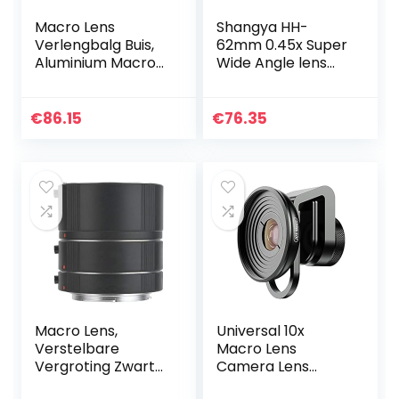
Macro Lens
Shangya HH-
Verlengbalg Buis,
62mm 0.45x Super
Aluminium Macro
Wide Angle lens
Lens Fotografie
met Macro Lens
Accessoires voor
Nikon Z Mount
€
86.15
€
76.35
Camera ‘S, Stabiel
en…
Macro Lens,
Universal 10x
Verstelbare
Macro Lens
Vergroting Zwart
Camera Lens
Past nauw 13mm
Capacitors for