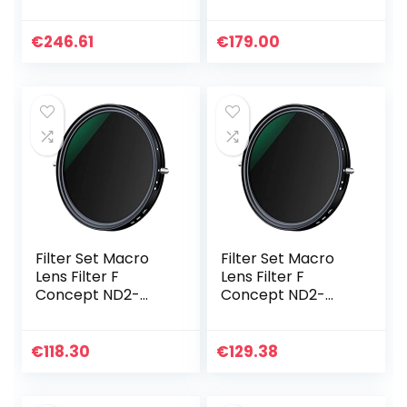
macrolenzen, 3,7
Handmatige Vaste
cm, zwart, 2,6 cm)
Lens voor Sony E-
Mount Camera’s
€
246.61
€
179.00
(Zwart)
Filter Set Macro
Filter Set Macro
Lens Filter F
Lens Filter F
Concept ND2-
Concept ND2-
ND32 CPL Filter
ND32 CPL Filter
lens verstelbare
lens verstelbare
Circulaire
Circulaire
€
118.30
€
129.38
Polarisatiefilter 2 in
Polarisatiefilter 2 in
1…
1…