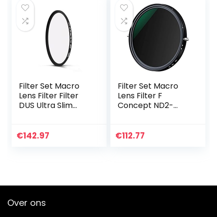
Filter Set Macro
Filter Set Macro
Lens Filter Filter
Lens Filter F
DUS Ultra Slim
Concept ND2-
Multi Coating Lens
ND32 CPL Filter
Filters 37 39mm
lens verstelbare
40.5 43mm 46 49
Circulaire
€
142.97
€
112.77
52 55 58mm 62
Polarisatiefilter 2 in
67mm…
1…
Over ons