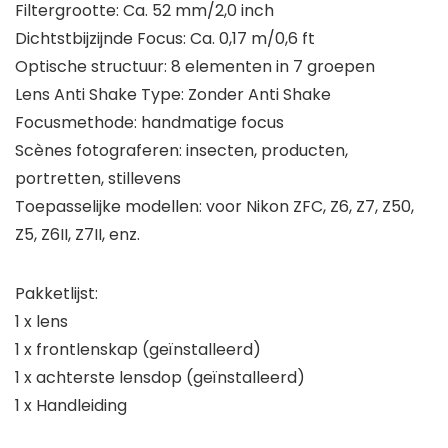
Filtergrootte: Ca. 52 mm/2,0 inch
Dichtstbijzijnde Focus: Ca. 0,17 m/0,6 ft
Optische structuur: 8 elementen in 7 groepen
Lens Anti Shake Type: Zonder Anti Shake
Focusmethode: handmatige focus
Scènes fotograferen: insecten, producten,
portretten, stillevens
Toepasselijke modellen: voor Nikon ZFC, Z6, Z7, Z50,
Z5, Z6II, Z7II, enz.
Pakketlijst:
1 x lens
1 x frontlenskap (geïnstalleerd)
1 x achterste lensdop (geïnstalleerd)
1 x Handleiding