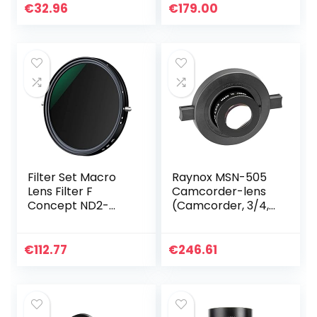
M1 M2 M3 M5 M6
€
32.96
€
179.00
M10 EOS-M
Bajonet Zwart
Filter Set Macro
Raynox MSN-505
Lens Filter F
Camcorder-lens
Concept ND2-
(Camcorder, 3/4,
ND32 CPL Filter
macrolenzen, 3,7
lens verstelbare
cm, zwart, 2,6 cm)
Circulaire
€
112.77
€
246.61
Polarisatiefilter 2 in
1…