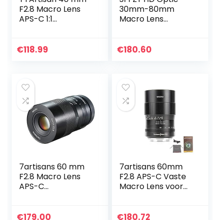
F2.8 Macro Lens
30mm-80mm
APS-C 1:1
Macro Lens
vergroting macro
Telefoon Camera
lens handmatige
Lens Super Macro
focus Prime vaste
Lentes voor
€
118.99
€
180.60
focus lens voor Fuji
smartphones
X…
7artisans 60 mm
7artisans 60mm
F2.8 Macro Lens
F2.8 APS-C Vaste
APS-C
Macro Lens voor
Handmatige Vaste
Sony Emount
Lens voor Sony E-
Mirrorless
Mount Camera’s
Camera’s
€
179.00
€
180.72