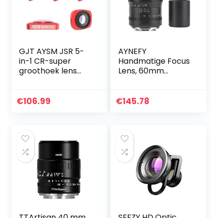
GJT AYSM JSR 5-
AYNEFY
in-1 CR-super
Handmatige Focus
groothoek lens
Lens, 60mm
12,5X Macro Lens +
F2.8/F16 diafragma
CPL Lens + ster +
APS-C Macro Lens
ND16 Lens Filter
Zwart, for M4/3
€
106.99
€
145.78
Set for DJI OSMO…
Mount
TTArtisan 40 mm
SFFZY HD Optic