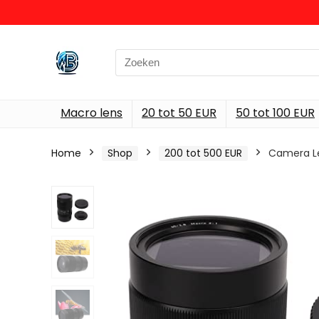
Search
for:
Macro lens
20 tot 50 EUR
50 tot 100 EUR
Home
Shop
200 tot 500 EUR
Camera Le