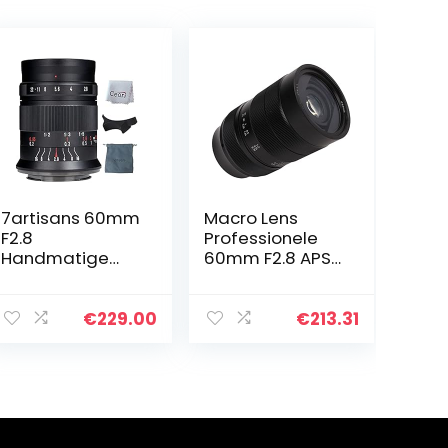
7artisans 60mm
Macro Lens
F2.8
Professionele
Handmatige
60mm F2.8 APS
Focus APS-C
C Handmatige
Prime Macro
Focus Macro
Lens voor Sony
Lens 2x
€
229.00
€
213.31
E-Mount A6500
Vergroting
A6300 A5100
Aluminium
A5000 A7 II A7R II
Camera Lens
A7S…
voor E Mount…