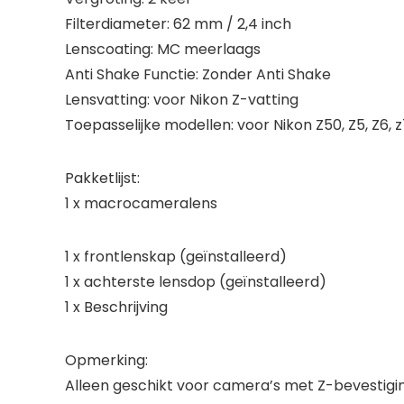
Filterdiameter: 62 mm / 2,4 inch
Lenscoating: MC meerlaags
Anti Shake Functie: Zonder Anti Shake
Lensvatting: voor Nikon Z-vatting
Toepasselijke modellen: voor Nikon Z50, Z5, Z6, z
Pakketlijst:
1 x macrocameralens
1 x frontlenskap (geïnstalleerd)
1 x achterste lensdop (geïnstalleerd)
1 x Beschrijving
Opmerking:
Alleen geschikt voor camera’s met Z-bevestigin