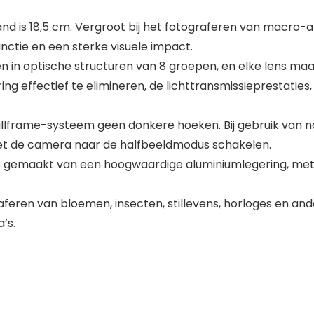
tand is 18,5 cm. Vergroot bij het fotograferen van macro
nctie en een sterke visuele impact.
en in optische structuren van 8 groepen, en elke lens m
ng effectief te elimineren, de lichttransmissieprestaties
ullframe-systeem geen donkere hoeken. Bij gebruik van n
et de camera naar de halfbeeldmodus schakelen.
 is gemaakt van een hoogwaardige aluminiumlegering, me
raferen van bloemen, insecten, stillevens, horloges en an
’s.