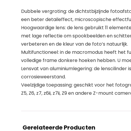
Dubbele vergroting: de dichtstbijzijnde fotoafs
een beter detaileffect, microscopische effectfu
Hoogwaardige lens: de lens gebruikt 11 element
met lage reflectie om spookbeelden en schitteri
verbeteren en de kleur van de foto’s natuurlijk.
Multifunctioneel: in de macromodus heeft het f
volledige frame donkere hoeken hebben. U mo
Lensvat van aluminiumlegering: de lenscilinder
corrosieweerstand.
Veelzijdige toepassing: geschikt voor het fotog
Z5, Z6, z7, z6ii, z7ii, Z9 en andere Z-mount camera
Gerelateerde Producten