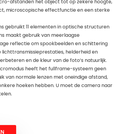
ro-afstanden het object tot op zekere hoogte,
ct, microscopische effectfunctie en een sterke
s gebruikt 11 elementen in optische structuren
ens maakt gebruik van meerlaagse
age reflectie om spookbeelden en schittering
e lichttransmissieprestaties, helderheid en
erbeteren en de kleur van de foto’s natuurlijk.
macromodus heeft het fullframe-systeem geen
uik van normale lenzen met oneindige afstand,
 donkere hoeken hebben. U moet de camera naar
elen.
EN