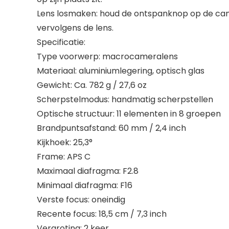
Lens losmaken: houd de ontspanknop op de camer
vervolgens de lens.
Specificatie:
Type voorwerp: macrocameralens
Materiaal: aluminiumlegering, optisch glas
Gewicht: Ca. 782 g / 27,6 oz
Scherpstelmodus: handmatig scherpstellen
Optische structuur: 11 elementen in 8 groepen
Brandpuntsafstand: 60 mm / 2,4 inch
Kijkhoek: 25,3°
Frame: APS C
Maximaal diafragma: F2.8
Minimaal diafragma: F16
Verste focus: oneindig
Recente focus: 18,5 cm / 7,3 inch
Vergroting: 2 keer