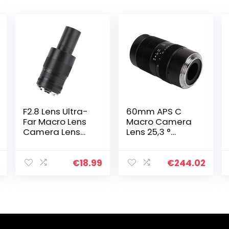
F2.8 Lens Ultra-
60mm APS C
Far Macro Lens
Macro Camera
Camera Lens
Lens 25,3 °
Goede kwaliteit
Kijkhoek Z Mount
Legering, voor
F2.8 APSC Macro
Sony E
Lens MC Multi
€
18.99
€
244.02
Mount(M4/3
Coating voor
bajonet)
Bloem
Fotografie