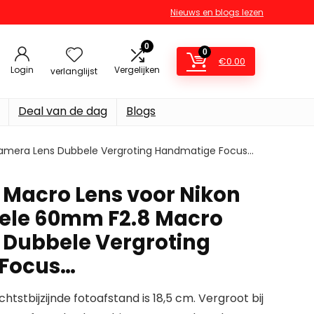
Nieuws en blogs lezen
0
0
€
0.00
Login
Vergelijken
verlanglijst
Deal van de dag
Blogs
Camera Lens Dubbele Vergroting Handmatige Focus…
Macro Lens voor Nikon
nele 60mm F2.8 Macro
Dubbele Vergroting
Focus…
htstbijzijnde fotoafstand is 18,5 cm. Vergroot bij