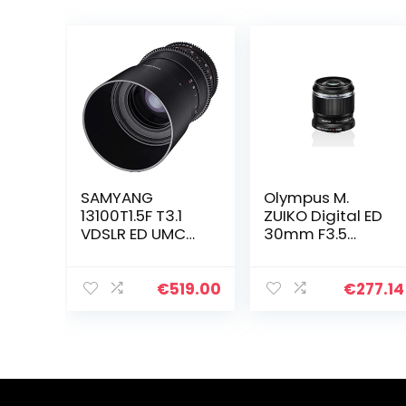
SAMYANG
Olympus M.
13100T1.5F T3.1
ZUIKO Digital ED
VDSLR ED UMC
30mm F3.5
MACRO Lens
Macro Lens,
voor Fuji X
Geschikt Voor
Aansluiting 100
Alle MFT-
€
519.00
€
277.14
mm
Camera’S
(Olympus OM-D
& Pen Modellen…