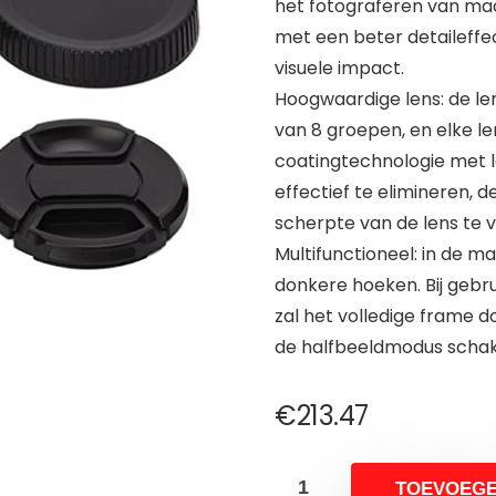
het fotograferen van mac
met een beter detaileffe
visuele impact.
Hoogwaardige lens: de len
van 8 groepen, en elke l
coatingtechnologie met l
effectief te elimineren, d
scherpte van de lens te v
Multifunctioneel: in de 
donkere hoeken. Bij gebr
zal het volledige frame
de halfbeeldmodus schak
€
213.47
TOEVOEG