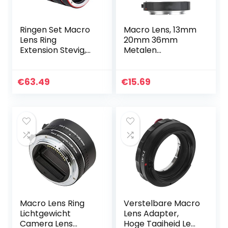
Ringen Set Macro
Macro Lens, 13mm
Lens Ring
20mm 36mm
Extension Stevig,
Metalen
voor liefhebbers
Verstelbare
van fotografie
Vergroting Past
Strak Zwart
€
63.49
€
15.69
Autofocus Macro
Adapter Lens voor
EF Camera
Macro Lens Ring
Verstelbare Macro
Lichtgewicht
Lens Adapter,
Camera Lens
Hoge Taaiheid Lens