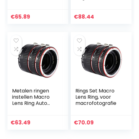
Adapter Ring
Adapter Verdikte
12mm + 24mm
voor
Verstelbare
Z50/Z6/Z7/Z6II/Z7I
€
65.89
€
88.44
Diafragma Macro
I Camera
Verlengbuis, voor
Nikon Z…
Metalen ringen
Rings Set Macro
instellen Macro
Lens Ring, voor
Lens Ring Auto
macrofotografie
Focusing, voor
macrofotografie
€
63.49
€
70.09