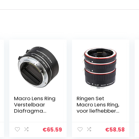
Macro Lens Ring
Ringen Set
Verstelbaar
Macro Lens Ring,
Diafragma
voor liefhebbers
Lichtgewicht
van fotografie
Macro
Verlengbuis
€
65.59
€
58.58
Camera Lens