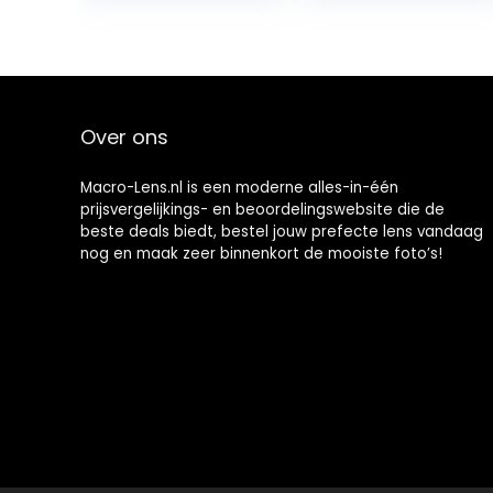
Macro
Verlengbuis,
voor Nikon Z…
Over ons
Macro-Lens.nl is een moderne alles-in-één
prijsvergelijkings- en beoordelingswebsite die de
beste deals biedt, bestel jouw prefecte lens vandaag
nog en maak zeer binnenkort de mooiste foto’s!