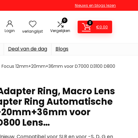
Nieuws en blogs lezen
0
0
€
0.00
Login
Vergelijken
verlanglijst
Deal van de dag
Blogs
ische Focus 12mm+20mm+36mm voor D7000 D3100 D800
Adapter Ring, Macro Lens
pter Ring Automatische
+20mm+36mm voor
D800 Lens…
nieuw. Compatibel voor SLR en voor -S, D, G en