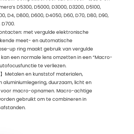
camera’s D5300, D5000, D3000, D3200, D5100,
00, D4, D800, D600, D4050, D60, D70, D80, D90,
, D700.
ontacten: met vergulde elektronische
stekende meet- en automatische
lose-up ring maakt gebruik van vergulde
, kan een normale lens omzetten in een “Macro-
utofocusfunctie te verliezen.
】Metalen en kunststof materialen,
 aluminiumlegering, duurzaam, licht en
kt voor macro-opnamen. Macro-achtige
 worden gebruikt om te combineren in
safstanden.