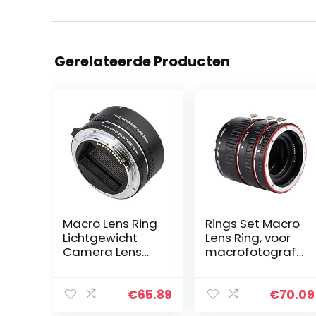
Gerelateerde Producten
Macro Lens Ring
Rings Set Macro
Lichtgewicht
Lens Ring, voor
Camera Lens
macrofotografi
Adapter Ring
e
12mm + 24mm
Verstelbare
€
65.89
€
70.09
Diafragma