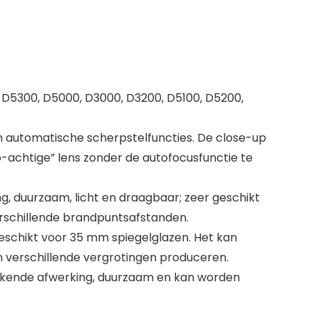
s D5300, D5000, D3000, D3200, D5100, D5200,
n automatische scherpstelfuncties. De close-up
-achtige” lens zonder de autofocusfunctie te
, duurzaam, licht en draagbaar; zeer geschikt
rschillende brandpuntsafstanden.
eschikt voor 35 mm spiegelglazen. Het kan
 verschillende vergrotingen produceren.
tekende afwerking, duurzaam en kan worden