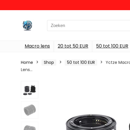
Search
for:
Macro lens
20 tot 50 EUR
50 tot 100 EUR
Home
Shop
50 tot 100 EUR
Yctze Macr
Lens…