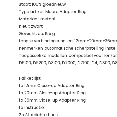
Staat: 100% gloednieuw
Type artikel: Macro Adapter Ring
Materiaal: metaal.
Kleur: zwart
Gewicht: ca. 195 g
Lengte verbindingsring: ca. 12mm+20mm+36mm/0,
Kenmerken: automatische scherpstelling, inste
Toepasselijke modellen: compatibel voor lenzens
D5100, D5200, D3100, D7000, D7100, D4, D800, D8
Pakket lijst:
1 x 12mm Close-up Adapter Ring
1 x 20mm Close-up Adapter Ring
1 x 36mm Close-up Adapter Ring
1 x Instructie
2 x Stofdichte hoes