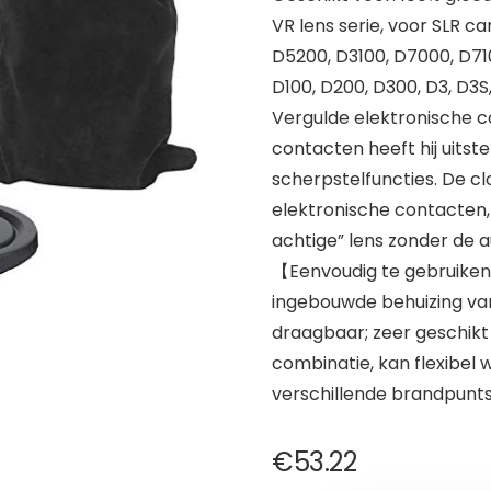
VR lens serie, voor SLR 
D5200, D3100, D7000, D71
D100, D200, D300, D3, D3S
Vergulde elektronische c
contacten heeft hij uit
scherpstelfuncties. De c
elektronische contacten
achtige” lens zonder de a
【Eenvoudig te gebruiken
ingebouwde behuizing van
draagbaar; zeer geschi
combinatie, kan flexibel
verschillende brandpunt
€
53.22