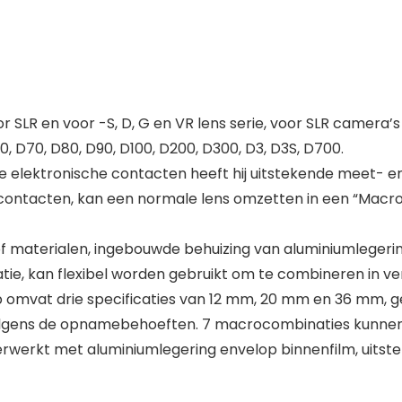
 SLR en voor -S, D, G en VR lens serie, voor SLR camera’
, D70, D80, D90, D100, D200, D300, D3, D3S, D700.
e elektronische contacten heeft hij uitstekende meet- e
 contacten, kan een normale lens omzetten in een “Macro
materialen, ingebouwde behuizing van aluminiumlegering
, kan flexibel worden gebruikt om te combineren in ve
 omvat drie specificaties van 12 mm, 20 mm en 36 mm, g
 volgens de opnamebehoeften. 7 macrocombinaties kunnen
rwerkt met aluminiumlegering envelop binnenfilm, uits