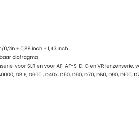
2in + 0,88 inch + 1,43 inch
lbaar diafragma
erie: voor SLR en voor AF, AF-S, D, G en VR lenzenserie,
0000, D8 E, D600 , D40x, D50, D60, D70, D80, D90, D100, D