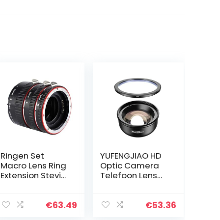
Ringen Set
YUFENGJIAO HD
Macro Lens Ring
Optic Camera
Extension Stevig,
Telefoon Lens
voor liefhebbers
100mm Macro
van fotografie
Lens Super
Macro-lenzen Fit
€
63.49
€
53.36
for iPhonex XS